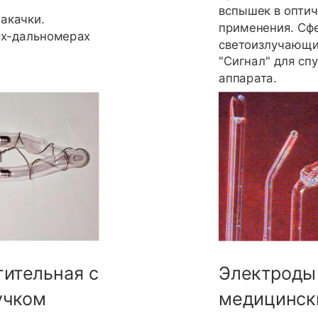
вспышек в оптич
акачки.
применения. Сф
ях-дальномерах
светоизлучающи
"Сигнал" для сп
аппарата.
ительная с
Электроды
учком
медицинск