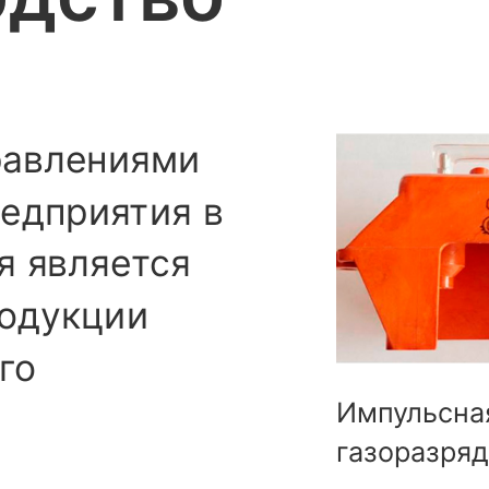
равлениями
едприятия в
я является
родукции
го
Импульсна
газоразряд