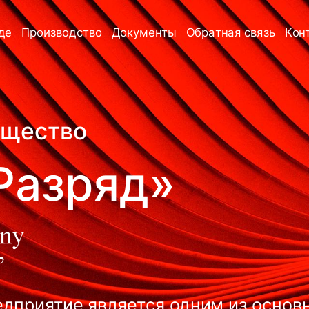
де
Производство
Документы
Обратная связь
Кон
→
→
→
→
бщество
Разряд»
дприятие является одним из основ