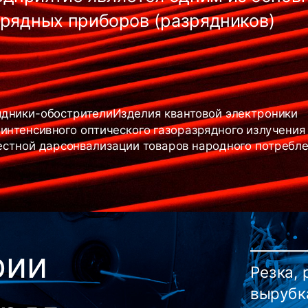
зрядных приборов (разрядников)
ядники-обострители
Изделия квантовой электроники
интенсивного оптического газоразрядного излучения
естной дарсонвализации товаров народного потребл
рии
Резка, 
вырубк