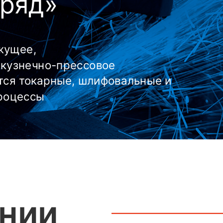
зряд»
жущее,
кузнечно-прессовое
тся токарные, шлифовальные и
процессы
нии