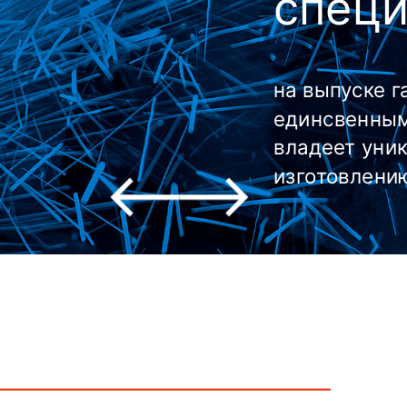
специ
на выпуске г
единсвенным
владеет уни
изготовлени