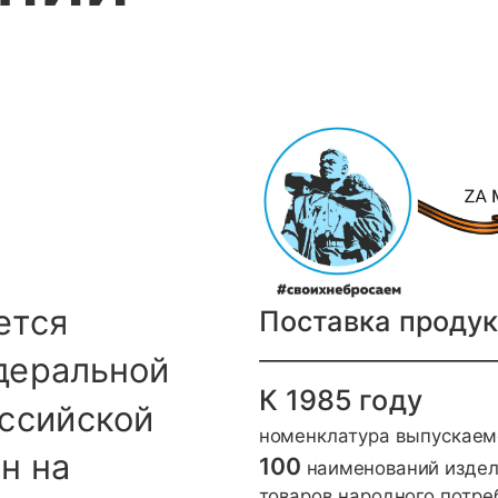
ется
Поставка проду
деральной
К 1985 году
ссийской
номенклатура выпускаем
н на
100
наименований издел
товаров народного потре