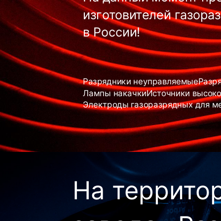
изготовителей газора
в России!
Разрядники неуправляемые
Разр
Лампы накачки
Источники высоко
Электроды газоразрядных для м
На террито