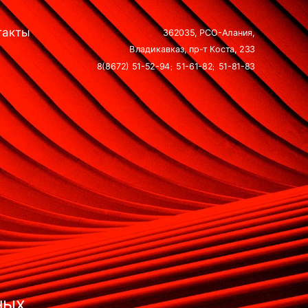
такты
362035, РСО-Алания,
Владикавказ, пр-т Коста, 233
8(8672) 51-52-94
51-61-82
51-81-83
;
;
ных